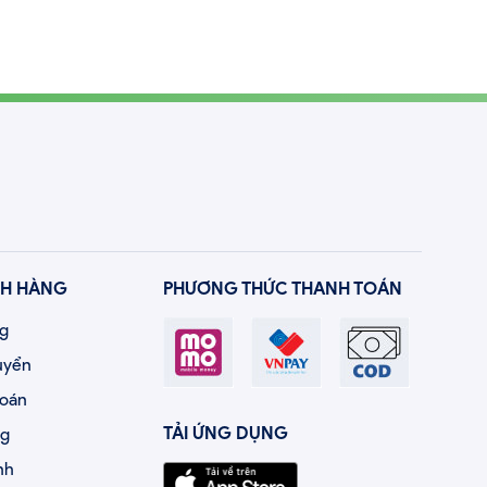
H HÀNG
PHƯƠNG THỨC THANH TOÁN
ng
uyển
toán
TẢI ỨNG DỤNG
ng
nh