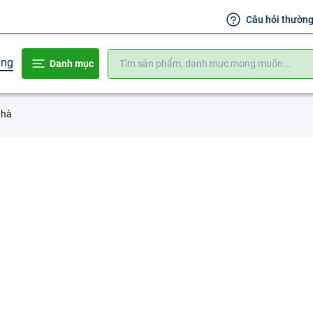
Câu hỏi thườn
ụng
Danh mục
nhà