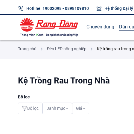
Hotline:
19002098
-
0898109810
Hệ thống Đại lý
Chuyên dụng
Dân d
Trang chủ
Đèn LED nông nghiệp
Kệ trồng rau trong 
Kệ Trồng Rau Trong Nhà
Bộ lọc
Bộ lọc
Danh mục
Giá