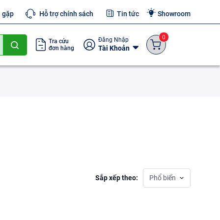
g gặp
Hỗ trợ chính sách
Tin tức
Showroom
0
Đăng Nhập
Tra cứu
Tài Khoản
đơn hàng
Sắp xếp theo:
Phổ biến